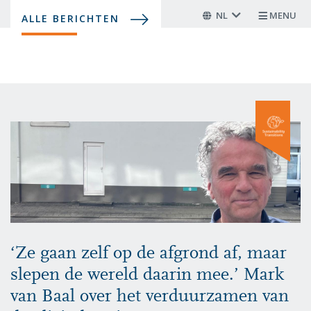
Overslaan
NL
MENU
ALLE BERICHTEN
en
naar
de
inhoud
gaan
‘Ze gaan zelf op de afgrond af, maar
slepen de wereld daarin mee.’ Mark
van Baal over het verduurzamen van