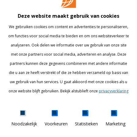
Opleidingen
Contact
Bedrijven
Library
Deze website maakt gebruik van cookies
Onderzoek
Webshop
We gebruiken cookies om content en advertenties te personaliseren,
om functies voor social media te bieden en om ons websiteverkeer te
Alumni
Internationaal
analyseren. Ook delen we informatie over uw gebruik van onze site
Werken bij
met onze partners voor social media, adverteren en analyse. Deze
partners kunnen deze gegevens combineren met andere informatie
BLIJF OP DE HOOGTE
die u aan ze heeft verstrekt of die ze hebben verzameld op basis van
uw gebruik van hun services. U gaat akkoord met onze cookies als u
onze website blijft gebruiken. Bekijk alstublieft onze
privacyverklaring
Details tonen
Noodzakelijk
Voorkeuren
Statistieken
Marketing
DISCOVER YOUR WORLD
© Breda University of Applied Sciences